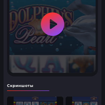
Скриншоты