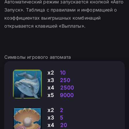
Автоматический режим запускается кнопкой «Авто
Запуск». Таблица с правилами и информацией о
коэффициентах выигрышных комбинаций
открывается клавишей «Выплаты».
Символы игрового автомата
х2
10
х3
250
х4
2500
х5
9000
х2
2
х3
5
х4
20