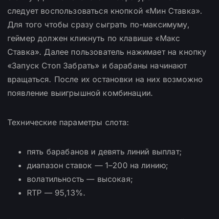
следует воспользоваться кнопкой «Мин Ставка».
Для того чтобы сразу сыграть по-максимуму,
геймер должен кликнуть по клавише «Макс
Ставка». Далее пользователь нажимает на кнопку
«Запуск Стоп Забрать» и барабаны начинают
вращаться. После их остановки на них возможно
появление выигрышной комбинации.
Технические параметры слота:
пять барабанов и девять линий выплат;
диапазон ставок — 1–200 на линию;
волатильность — высокая;
RTP — 95,13%.