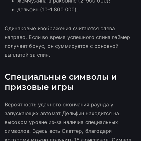
жемчужина в раковине (2–900 000);
дельфин (10–1 800 000).
Одинаковые изображения считаются слева
направо. Если во время успешного спина геймер
получает бонус, он суммируется с основной
выплатой за спин.
Специальные символы и
призовые игры
Вероятность удачного окончания раунда у
запускающих автомат Дельфин находится на
высоком уровне из-за наличия специальных
символов. Здесь есть Скаттер, благодаря
которому можно получить 15 фриспинов. Символ