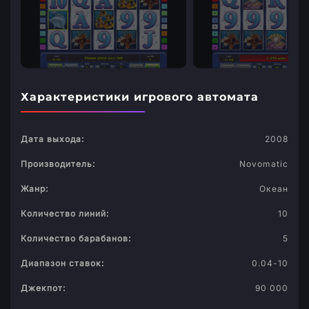
Характеристики игрового автомата
Дата выхода:
2008
Производитель:
Novomatic
Жанр:
Океан
Количество линий:
10
Количество барабанов:
5
Диапазон ставок:
0.04-10
Джекпот:
90 000