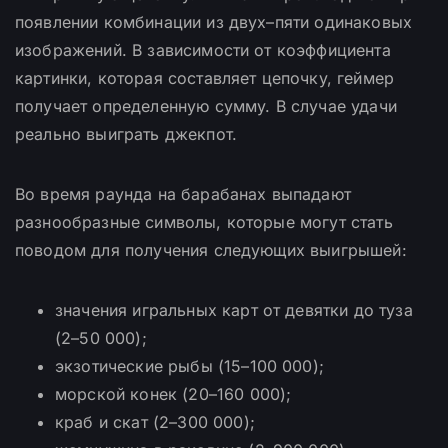
появлении комбинации из двух–пяти одинаковых
изображений. В зависимости от коэффициента
картинки, которая составляет цепочку, геймер
получает определенную сумму. В случае удачи
реально выиграть джекпот.
Во время раунда на барабанах выпадают
разнообразные символы, которые могут стать
поводом для получения следующих выигрышей:
значения игральных карт от девятки до туза
(2–50 000);
экзотические рыбы (15–100 000);
морской конек (20–160 000);
краб и скат (2–300 000);