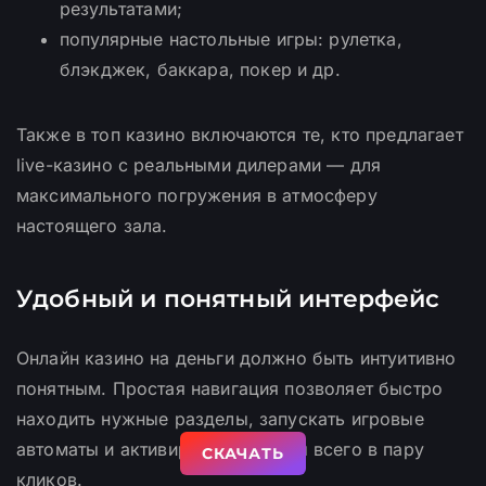
результатами;
популярные настольные игры: рулетка,
блэкджек, баккара, покер и др.
Также в топ казино включаются те, кто предлагает
live-казино с реальными дилерами — для
максимального погружения в атмосферу
настоящего зала.
Удобный и понятный интерфейс
Онлайн казино на деньги должно быть интуитивно
понятным. Простая навигация позволяет быстро
находить нужные разделы, запускать игровые
автоматы и активировать бонусы всего в пару
СКАЧАТЬ
кликов.