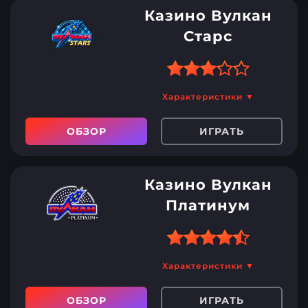
Программа лояльности и
Комиссия 10% за вывод
Казино Вулкан
кешбэк
выигрыша с
Старс
неотыгранным в тройном
Регулярные
размере депозитом
промопредложения и
бонусы
Минимальный депозит в
Характеристики ▼
50 RUB
Доступно только в
ОБЗОР
ИГРАТЬ
Часто проводятся
Украине
турниры по слотам
Нет информации о
Программа лояльности
лицензии и владельце
Казино Вулкан
Высокие вейджеры
Платинум
Небольшой ассортимент
Открыть счет возможно
игр
только в гривнах
Отсутствуют игры с
Минимальный депозит –
Характеристики ▼
реальными диллерами
100 RUB
Отсутствует информация
ОБЗОР
ИГРАТЬ
Есть демоверсии всех