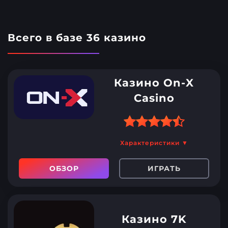
Всего в базе 36 казино
Казино On-X
Casino
Большой выбор игр и
Характеристики ▼
провайдеров
ОБЗОР
ИГРАТЬ
Привлекательные бонусы
и акции
Казино 7K