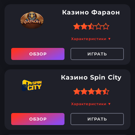
Раздел с Live дилерами
программе лояльности
Казино Фараон
Регулярные турниры и
лотереи
Нет информации о
Приложение на телефон и
Характеристики ▼
лицензии
клиент для ПК
Комиссии при внесении и
ОБЗОР
ИГРАТЬ
Кешбэк 10%
выводе средств
Демоверсии всех игр
Казино Spin City
Минимальный депозит –
50 RUB
Нет раздела c Live
Кешбэк 10%
Характеристики ▼
дилерами
Финансовые транзакции
Нет данных о владельце и
ОБЗОР
ИГРАТЬ
без комиссий
лицензии
Регулярные турниры