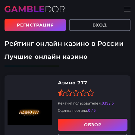
РЕГИСТРАЦИЯ
ВХОД
Рейтинг онлайн казино в России
Лучшие онлайн казино
Азино 777
Рейтинг пользователей:
0.13 / 5
Оценка портала:
0 / 5
ОБЗОР