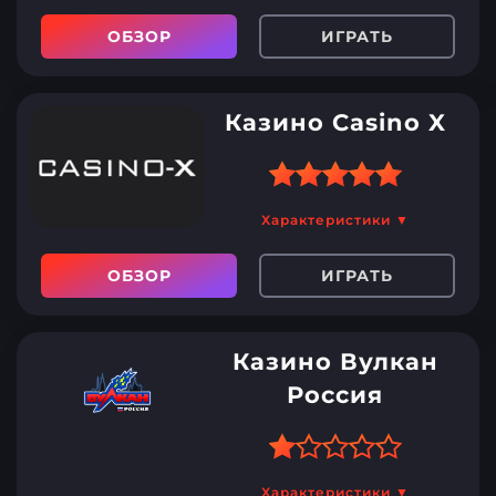
Срок вывода крупных
сумм может достигать 30
ОБЗОР
ИГРАТЬ
Служба поддержки
дней
работает круглосуточно
Более 700 игр от
Казино Casino X
известных провайдеров
Отыгрывать бонусы
Множество бонусов
можно только в
Характеристики ▼
некоторых автоматах
Быстрый вывод
ОБЗОР
ИГРАТЬ
выигрышей и большой
Нет информации о
выбор платежных систем
лицензии
Кешбэк до 10%
Сложная система
Казино Вулкан
программы лояльности
Демоверсии всех
Россия
представленных
автоматов
Оперативная служба
Крупный приветственный
Характеристики ▼