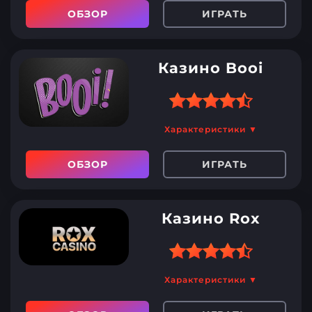
Отсутствует сортировка
ОБЗОР
ИГРАТЬ
Широкая программа
слотов по
лояльности
характеристикам
Доступны демоверсии
Казино Booi
всех слотов
Недостаточно информации
Приветственный пакет до
о владельце и лицензии
Характеристики ▼
600 долларов и 125
фриспинов
ОБЗОР
ИГРАТЬ
Более 3200 слотов от 40
провайдеров
Казино Rox
Ежедневные турниры
Пять VIP статусов в
программе лояльности
Лицензионные слоты от 30
Характеристики ▼
провайдеров
Нет скачиваемого клиента