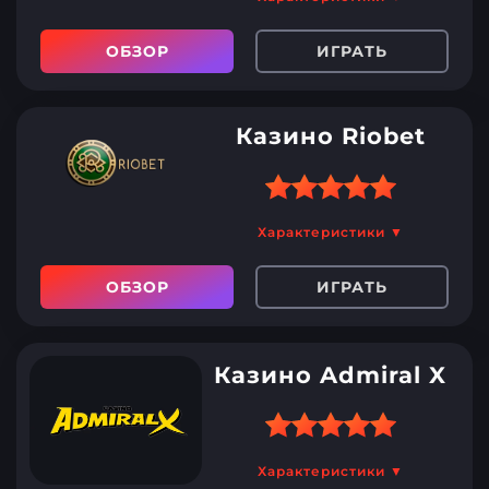
поддержки
бонус
ОБЗОР
ИГРАТЬ
Депозит от 50 рублей
Вывести без комиссии
Русскоязычный интерфейс
есть возможность только
два раза в сутки
Кешбэк до 11%
Казино Riobet
Задержки при выводе
Наличие программы
крупных сумм
лояльности
Выгодная бонусная
Характеристики ▼
система
Длительность вывода
крупных сумм
ОБЗОР
ИГРАТЬ
Кешбэк для игроков со
статусом VIP
Небольшой ассортимент
игр
Ввод и вывод средств без
Казино Admiral X
комиссий
Нет официальной лицензии
Удобная навигация на
сайте и система фильтров
Наличие лицензии
Характеристики ▼