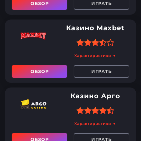
ОБЗОР
ИГРАТЬ
сумму до 1 500 евро
Турниры с крупными
призовыми фондами
Казино Maxbet
Вывод на электронные
кошельки за 15 минут
Кешбэк – 10%
Характеристики ▼
Небольшой процент
Развитая бонусная
кешбэка для новых
ОБЗОР
ИГРАТЬ
система
пользователей
Лотереи и акции
Вывод на карту может
занимать до 7 дней
Казино Арго
Отсутствует информация
о владельце
Отсутствует раздел Live
Удобная сортировка
Характеристики ▼
развлечений и простая
Небольшой ассортимент
навигация
слотов
ОБЗОР
ИГРАТЬ