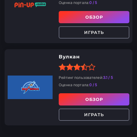
Оценка портала:
0 / 5
ОБЗОР
ИГРАТЬ
Вулкан
Рейтинг пользователей:
3.1 / 5
Оценка портала:
0 / 5
ОБЗОР
ИГРАТЬ