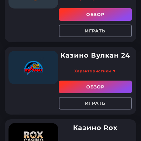
Наличие клиента для
Медленно отыгрываются
ОБЗОР
мобильных и ПК
бонусы
Лицензионный игровой
Отсутствуют Live-игры
ИГРАТЬ
софт
Выгодные бонусы
Казино Вулкан 24
Множество платежных
систем
Бонус за регистрацию до
Характеристики ▼
100 000 рублей
Отсутствует сортировка
ОБЗОР
Широкая программа
слотов по
лояльности
характеристикам
ИГРАТЬ
Доступны демоверсии
всех слотов
Казино Rox
Недостаточно информации
о владельце и лицензии
Лицензионные слоты от 30