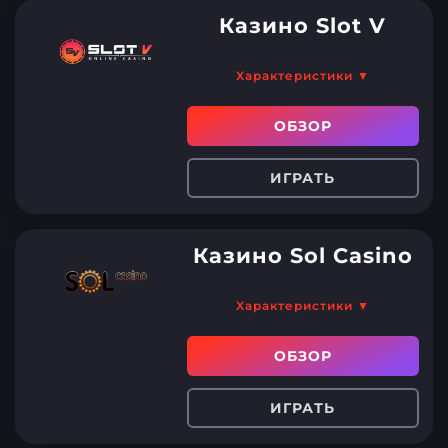
000 рублей
Казино Slot V
Программа лояльности
Обработка заявок на
Характеристики ▼
вывод в течение 30 минут
Отсутствует приложения
ОБЗОР
Обмен баллов программы
для смартфонов
лояльности на деньги
ИГРАТЬ
Кешбэк до 10%
Несколько видов
приветственного бонуса
Казино Sol Casino
Больше 2000 слотов
Сортировка слотов по
Характеристики ▼
теме оформления
Приложение на телефон и
ОБЗОР
Джекпоты выплачиваются
клиент на ПК отсутствуют
одним платежом
ИГРАТЬ
Широкая программа
лояльности