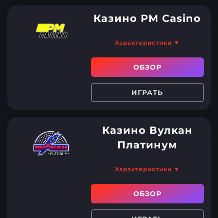
Минимальная ставка – 50
Казино PM Casino
RUB
Есть каналы в Telegram и
Характеристики ▼
Viber
Заявки на вывод
рассматриваются в
ОБЗОР
Регулярные турниры и
течение 48 часов
лотереи
ИГРАТЬ
Комиссия 10% за вывод
Программа лояльности и
выигрыша с
кешбэк
неотыгранным в тройном
Регулярные
Казино Вулкан
размере депозитом
промопредложения и
Платинум
бонусы
Минимальный депозит –
Характеристики ▼
Доступно только в
100 RUB
Украине
ОБЗОР
Есть демоверсии всех
Нет информации о
автоматов
лицензии и владельце