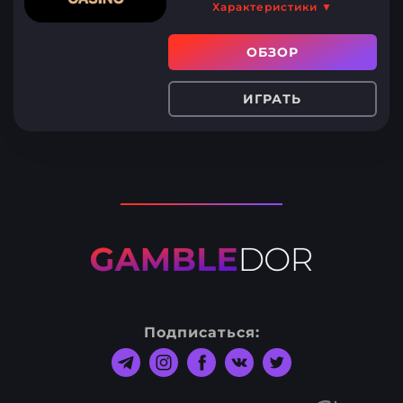
Характеристики ▼
провайдеров
ОБЗОР
Кешбэк до 20%
еженедельно
ИГРАТЬ
Широкая программа
лояльности
Турниры с крупным
призовым фондом
Регулярные лотереи и
акции
Небольшой выбор
сервисов для вывода
средств
Подписаться:
На отыгрыш бонусов
дается всего 72 часа