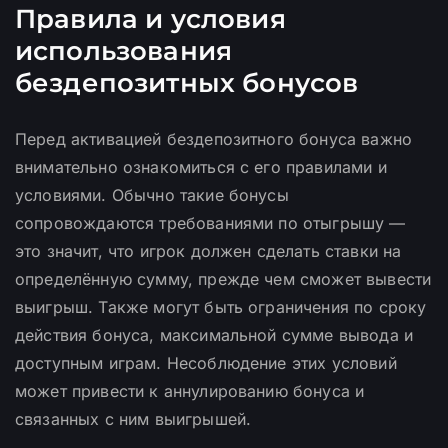
Правила и условия
использования
бездепозитных бонусов
Перед активацией бездепозитного бонуса важно
внимательно ознакомиться с его правилами и
условиями. Обычно такие бонусы
сопровождаются требованиями по отыгрышу —
это значит, что игрок должен сделать ставки на
определённую сумму, прежде чем сможет вывести
выигрыш. Также могут быть ограничения по сроку
действия бонуса, максимальной сумме вывода и
доступным играм. Несоблюдение этих условий
может привести к аннулированию бонуса и
связанных с ним выигрышей.