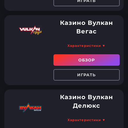
ИГРАТЬ
Программа лояльности
Высокие вейджеры
Наличие бонусных
Открыть счет возможно
предложений
Казино Вулкан
только в гривнах
Вегас
Отсутствие сортировки
слотов по провайдерам
Приветственный бонус до
Характеристики ▼
50 000 RUB
Отсутствует Live-казино
ОБЗОР
Кешбэк до 12%
Вывод на карту возможен
только от 3000 RUB
Призовые фонды турниров
ИГРАТЬ
до 500 000 RUB
Процедура верификации
занимает до 5 дней
10 уровней программы
лояльности
Казино Вулкан
Делюкс
Комиссия 20% на вывод
Регулярные турниры,
Характеристики ▼
Срок вывода крупных
акции и лотереи
сумм может достигать 30