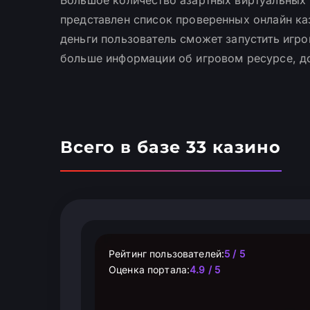
Большое количество азартных виртуальных
представлен список проверенных онлайн ка
деньги пользователь сможет запустить игр
больше информации об игровом ресурсе, до
Всего в базе 33 казино
Рейтинг пользователей:
5 / 5
Оценка портала:
4.9 / 5