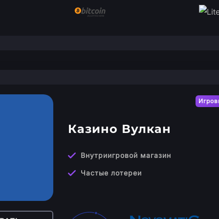
Игров
Казино Вулкан
Внутриигровой магазин
Частые лотереи