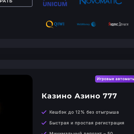
РАТЬ
Игровые автомат
Казино Азино 777
Кешбэк до 12% без отыгрыша
Быстрая и простая регистрация
Минимальный депозит – 50