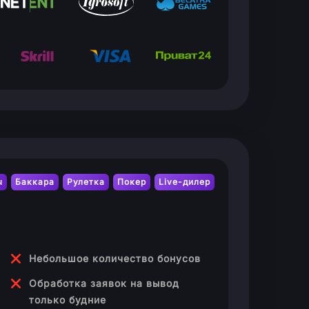
ы
Баккара
Рулетка
Покер
Live-дилер
Небольшое количество бонусов
Обработка заявок на вывод
только будние