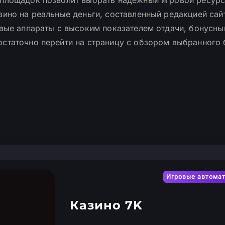
 площадок позволит выбрать надежный игровой ресурс
зино на реальные деньги, составленный редакцией сай
овые аппараты с высоким показателем отдачи, бонусн
статочно перейти на страницу с обзором выбранного 
Игровые автома
Казино 7K