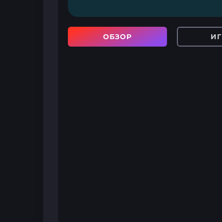
ОБЗОР
ИГ