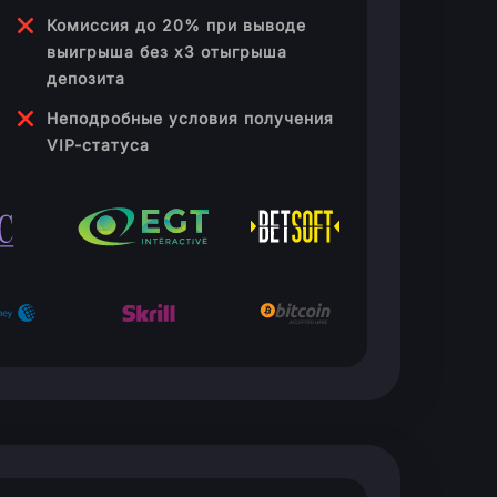
Комиссия до 20% при выводе
выигрыша без х3 отыгрыша
депозита
Неподробные условия получения
VIP-статуса