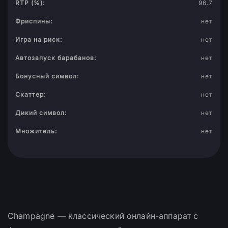
RTP (%):
96.7
Фриспины:
нет
Игра на риск:
нет
Автозапуск барабанов:
нет
Бонусный символ:
нет
Скаттер:
нет
Дикий символ:
нет
Множитель:
нет
Champagne — классический онлайн-аппарат с