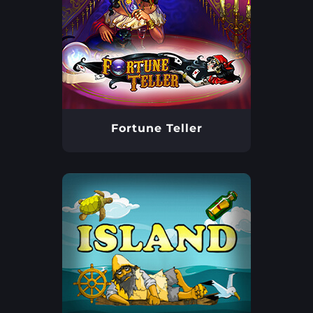
Fortune Teller