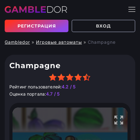
РЕГИСТРАЦИЯ
ВХОД
Gambledor
»
Игровые автоматы
»
Champagne
Champagne
Рейтинг пользователей:
4.2 / 5
Оценка портала:
4.7 / 5