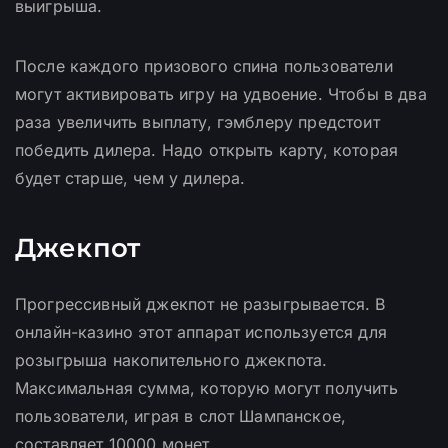
выигрыша.
После каждого призового спина пользователи
могут активировать игру на удвоение. Чтобы в два
раза увеличить выплату, гэмблеру предстоит
победить дилера. Надо открыть карту, которая
будет старше, чем у дилера.
Джекпот
Прогрессивный джекпот не разыгрывается. В
онлайн-казино этот аппарат используется для
розыгрыша накопительного джекпота.
Максимальная сумма, которую могут получить
пользователи, играя в слот Шампанское,
составляет 10000 монет.