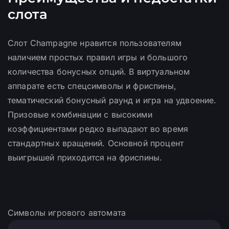
слота
Слот Champagne нравится пользователям
наличием простых правил игры и большого
количества бонусных опций. В виртуальном
аппарате есть спецсимволы и фриспины,
тематический бонусный раунд и игра на удвоение.
Призовые комбинации с высокими
коэффициентами редко выпадают во время
стандартных вращений. Основной процент
выигрышей приходится на фриспины.
Символы игрового автомата